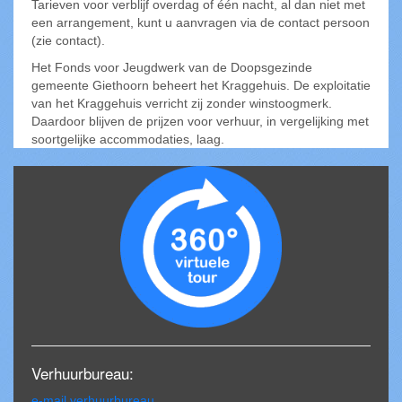
Tarieven voor verblijf overdag of één nacht, al dan niet met
een arrangement, kunt u aanvragen via de contact persoon
(zie contact).
Het Fonds voor Jeugdwerk van de Doopsgezinde
gemeente Giethoorn beheert het Kraggehuis. De exploitatie
van het Kraggehuis verricht zij zonder winstoogmerk.
Daardoor blijven de prijzen voor verhuur, in vergelijking met
soortgelijke accommodaties, laag.
Verhuurbureau:
e-mail verhuurbureau