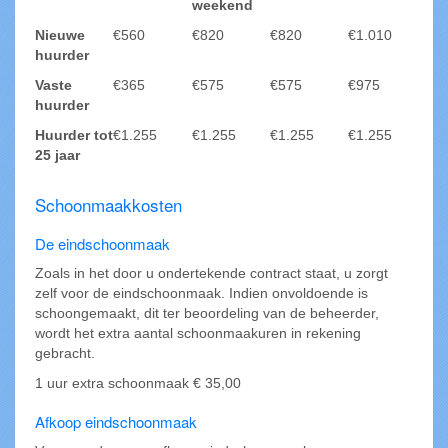
weekend
Nieuwe
€560
€820
€820
€1.010
huurder
Vaste
€365
€575
€575
€975
huurder
Huurder tot
€1.255
€1.255
€1.255
€1.255
25 jaar
Schoonmaakkosten
De eindschoonmaak
Zoals in het door u ondertekende contract staat, u zorgt
zelf voor de eindschoonmaak. Indien onvoldoende is
schoongemaakt, dit ter beoordeling van de beheerder,
wordt het extra aantal schoonmaakuren in rekening
gebracht.
1 uur extra schoonmaak € 35,00
Afkoop eindschoonmaak